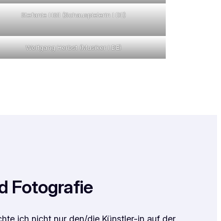
Stefanie Höll (Schauspielerin I DE)
Wolfgang Herbst (Musiker I DE)
d Fotografie
e ich nicht nur den/die Künstler-in auf der