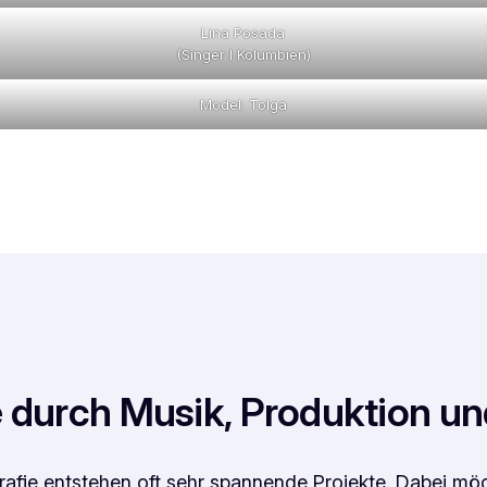
Lina Posada
(Singer I Kolumbien)
Model: Tolga
 durch Musik, Produktion un
fie entstehen oft sehr spannende Projekte. Dabei möcht