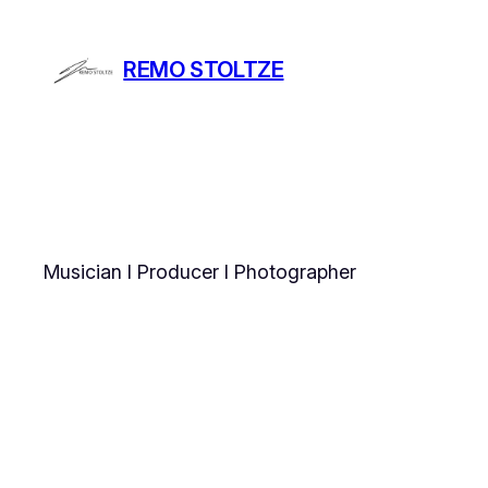
Zum
Inhalt
REMO STOLTZE
springen
Musician I Producer I Photographer