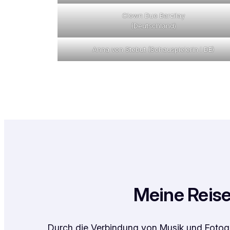
Clown Duo Barzilay
(Deutschland)
Anna von Stebut (Schauspielerin I DE)
Meine Reise
Durch die Verbindung von Musik und Fotogra