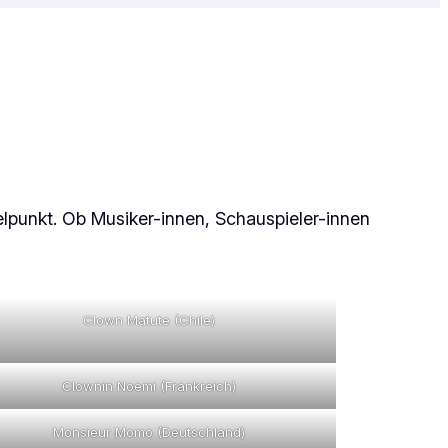
elpunkt. Ob Musiker-innen, Schauspieler-innen
Clown Matute (Chile)
Clownin Noemi (Frankreich)
Monsieur Momo (Deutschland)